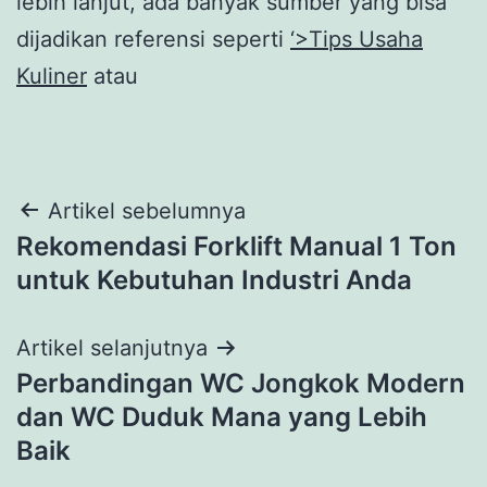
lebih lanjut, ada banyak sumber yang bisa
dijadikan referensi seperti
‘>Tips Usaha
Kuliner
atau
Navigasi
Artikel sebelumnya
Rekomendasi Forklift Manual 1 Ton
pos
untuk Kebutuhan Industri Anda
Artikel selanjutnya
Perbandingan WC Jongkok Modern
dan WC Duduk Mana yang Lebih
Baik