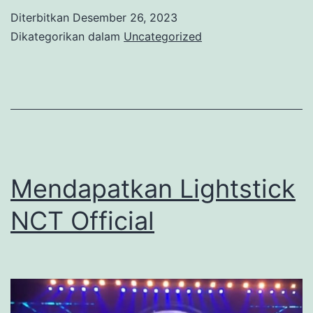
Secara
Diterbitkan
Desember 26, 2023
Online
Dikategorikan dalam
Uncategorized
di
Marketplace
Mendapatkan Lightstick
NCT Official