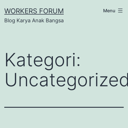
Lewati
WORKERS FORUM
Menu
ke
Blog Karya Anak Bangsa
konten
Kategori:
Uncategorize