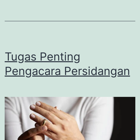
Tugas Penting
Pengacara Persidangan