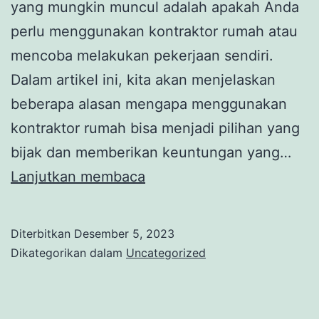
yang mungkin muncul adalah apakah Anda
perlu menggunakan kontraktor rumah atau
mencoba melakukan pekerjaan sendiri.
Dalam artikel ini, kita akan menjelaskan
beberapa alasan mengapa menggunakan
kontraktor rumah bisa menjadi pilihan yang
bijak dan memberikan keuntungan yang…
Alasan
Lanjutkan membaca
Mengapa
Anda
Diterbitkan
Desember 5, 2023
Perlu
Dikategorikan dalam
Uncategorized
Menggunakan
Kontraktor