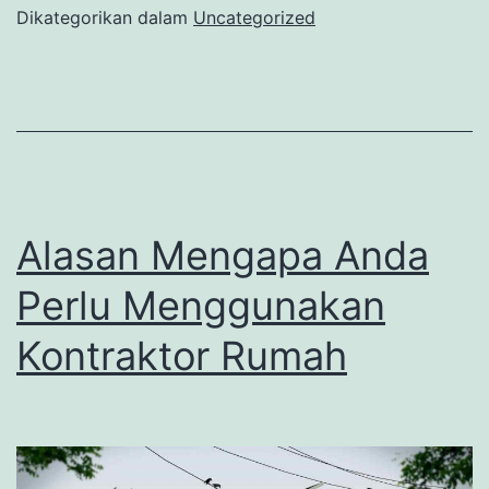
Perceraian
Dikategorikan dalam
Uncategorized
Alasan Mengapa Anda
Perlu Menggunakan
Kontraktor Rumah