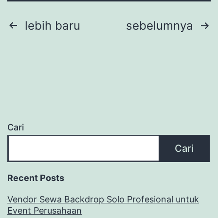
Paginasi
lebih baru
sebelumnya
pos
Cari
Cari
Recent Posts
Vendor Sewa Backdrop Solo Profesional untuk
Event Perusahaan