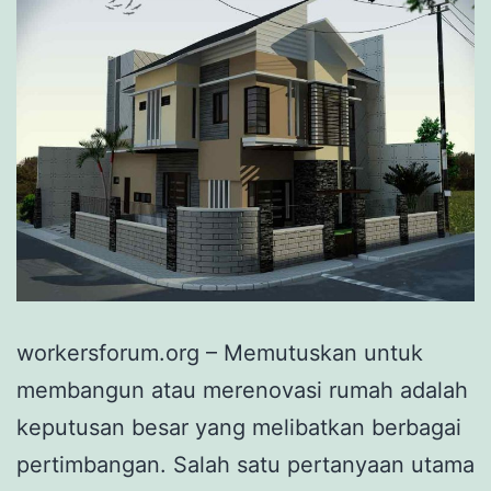
workersforum.org – Memutuskan untuk
membangun atau merenovasi rumah adalah
keputusan besar yang melibatkan berbagai
pertimbangan. Salah satu pertanyaan utama