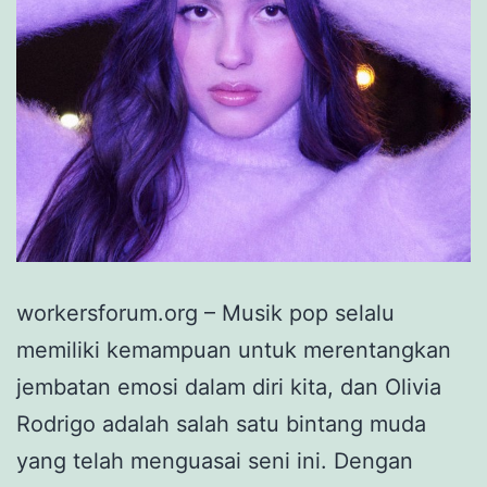
workersforum.org – Musik pop selalu
memiliki kemampuan untuk merentangkan
jembatan emosi dalam diri kita, dan Olivia
Rodrigo adalah salah satu bintang muda
yang telah menguasai seni ini. Dengan