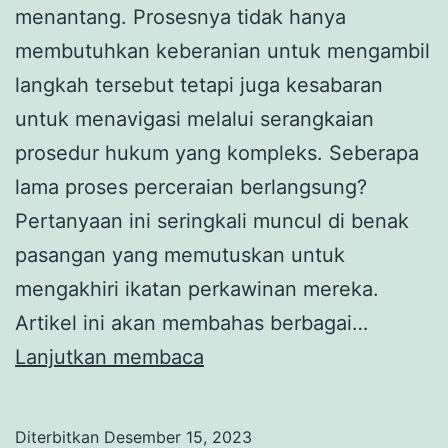
menantang. Prosesnya tidak hanya
membutuhkan keberanian untuk mengambil
langkah tersebut tetapi juga kesabaran
untuk menavigasi melalui serangkaian
prosedur hukum yang kompleks. Seberapa
lama proses perceraian berlangsung?
Pertanyaan ini seringkali muncul di benak
pasangan yang memutuskan untuk
mengakhiri ikatan perkawinan mereka.
Artikel ini akan membahas berbagai…
Seberapa
Lanjutkan membaca
Lama
Proses
Diterbitkan
Desember 15, 2023